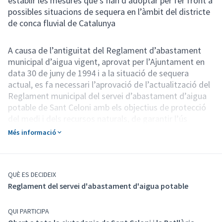
establir les mesures que s’han d’adoptar per fer front a
possibles situacions de sequera en l’àmbit del districte
de conca fluvial de Catalunya
A causa de l’antiguitat del Reglament d’abastament
municipal d’aigua vigent, aprovat per l’Ajuntament en
data 30 de juny de 1994 i a la situació de sequera
actual, es fa necessari l’aprovació de l’actualització del
Reglament municipal del servei d’abastament d’aigua
potable de Sant Celoni amb els objectius de protecció
del medi i dels recursos naturals, de garantir l’ús
racional de l’aigua, la prestació del servei de
Més informació
subministrament a la població i de dotar a l’Ajuntament
de les mesures necessàries per fomentar el seu estalvi i
regular els usos en el municipi.
Aquesta aprovació es fa a l'empara de les
QUÈ ES DECIDEIX
Reglament del servei d'abastament d'aigua potable
competències municipals en matèria d’abastament
d’aigua potable i per dictar ordenances en l’àmbit de
les competències municipals, establerta a la Llei
QUI PARTICIPA
7/1985, de 2 d’abril, reguladora de les bases de règim